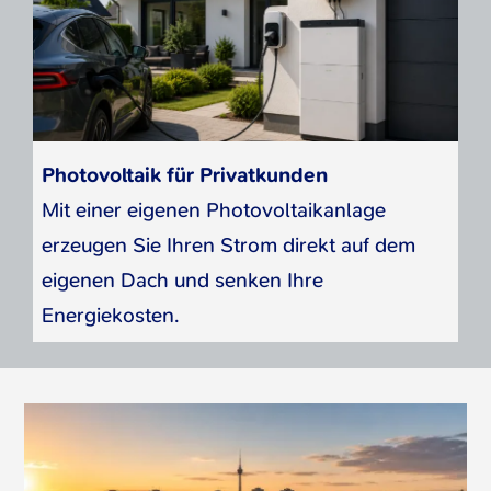
Energiemanagement oder
Messkonzepte, Speicher oder
Ladeinfrastruktur kombiniert werden.
Ladeinfrastruktur können dabei
berücksichtigt werden.
Photovoltaik für Privatkunden
Mit einer eigenen Photovoltaikanlage
erzeugen Sie Ihren Strom direkt auf dem
eigenen Dach und senken Ihre
Energiekosten.