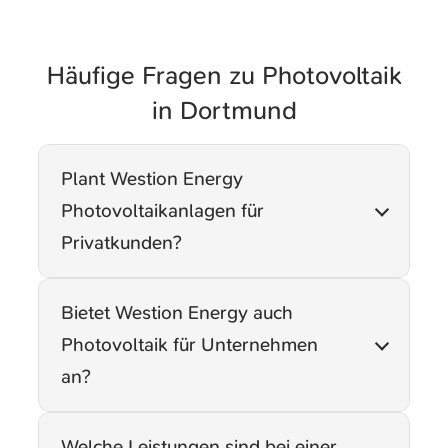
Häufige Fragen zu Photovoltaik
in Dortmund
Plant Westion Energy
Photovoltaikanlagen für
Privatkunden?
Ja. Westion Energy plant
Bietet Westion Energy auch
Photovoltaikanlagen für
Photovoltaik für Unternehmen
Einfamilienhäuser, Doppelhäuser und
an?
Mehrfamilienhäuser – auf Wunsch
inklusive Stromspeicher, Wallbox und
Ja. Westion Energy realisiert
Welche Leistungen sind bei einer