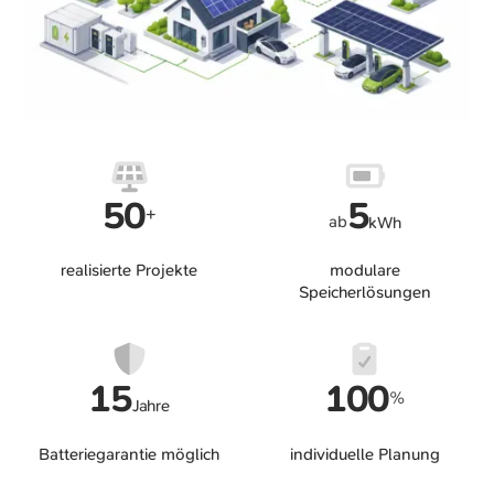
50
5
+
ab
kWh
realisierte Projekte
modulare
Speicherlösungen
15
100
%
Jahre
Batteriegarantie möglich
individuelle Planung